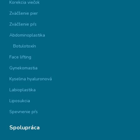
Korekcia viečok
Zväčšenie pier
Zväčšenie pŕs
Abdominoplastika
Botulotoxín
Face lifting
Gynekomastia
Kyselina hyaluronová
Labioplastika
Liposukcia
Spevnenie pŕs
Spolupráca